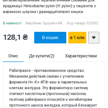
антибактеріальними терапевтичними схемами для
ерадикації Helicobacter pylori (H. pylori) у пацієнтів з
виразкою шлунка і дванадцятипалої кишки.
В наявності
Виробник:
Здоров'я ФК
Код товару: 023502
128,1 ₴
В кошик
в 1 клiк
Опис
Де купити(2)
Характеристики
Рабепразол - противоязвенное средство.
Механизм действия связан с угнетением
фермента Н+-К+-АТФ-азы в париетальных
клетках желудка. Эту ферментную систему
считают кислотным (протонным) насосом,
поэтому рабепразол относится к ингибиторам
протонного насоса желудка, который блокирует