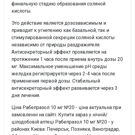
финальную стадию образования соляной
кислоты.
Это действие является дозозависимым и
приводит к угнетению как базальной, так и
стимулированной секреции соляной кислоты
независимо от природы раздражителя.
Антисекреторный эффект проявляется на
протяжении 1 часа после приема внутрь дозы 20
мг. Максимальное уменьшение рН среды
желудка регистрируется через 2-4 часа после
применения первой дозы. Стабильный
антисекреторный эффект развивается через 3
дня лечения.
Ціна Рабепразол 10 мг №20 - ціна актуальна при
замовленні на сайті. Купити зараз у нічній/
цілодобовій аптеці Рабепразол 10 мг №20 - у
районах Києва: Печерськ, Позняки, Виноградар,