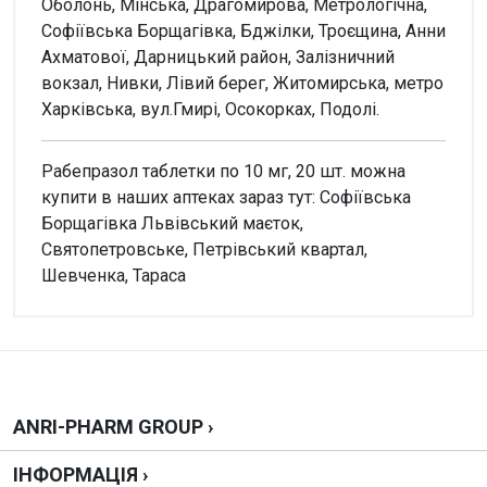
Оболонь, Мінська, Драгомирова, Метрологічна,
Софіївська Борщагівка, Бджілки, Троєщина, Анни
Ахматової, Дарницький район, Залізничний
вокзал, Нивки, Лівий берег, Житомирська, метро
Харківська, вул.Гмирі, Осокорках, Подолі.
Рабепразол таблетки по 10 мг, 20 шт. можна
купити в наших аптеках зараз тут: Софіївська
Борщагівка Львівський маєток,
Святопетровське, Петрівський квартал,
Шевченка, Тараса
Увага!
Форма
Немає відгуків
Таблетки
Производитель
Здоровье
Написати відгук
ANRI-PHARM GROUP ›
Чи можна купити без рецепта?
ІНФОРМАЦІЯ ›
Не можна, рецепт потрібен.
Оцінка