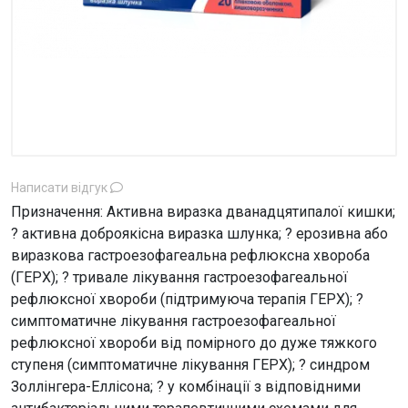
Написати відгук
Призначення: Активна виразка дванадцятипалої кишки;
? активна доброякісна виразка шлунка; ? ерозивна або
виразкова гастроезофагеальна рефлюксна хвороба
(ГЕРХ); ? тривале лікування гастроезофагеальної
рефлюксної хвороби (підтримуюча терапія ГЕРХ); ?
симптоматичне лікування гастроезофагеальної
рефлюксної хвороби від помірного до дуже тяжкого
ступеня (симптоматичне лікування ГЕРХ); ? синдром
Золлінгера-Еллісона; ? у комбінації з відповідними