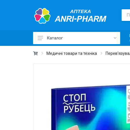
Каталог
Лікарські засоби ›
Медичні товари та техніка
Перев'язувал
Товари для здоров'я ›
Медичні товари та техніка ›
Лікувальна косметика ›
Краса та догляд ›
Вітаміни та добавки ›
Щоденна гігієна ›
Для дітей та мам ›