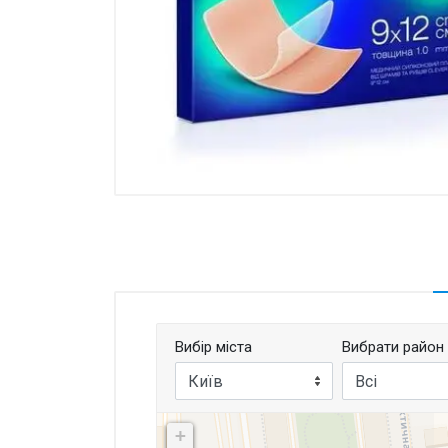
Товари для дому ›
Косметика CODERMA KIDS
Вибір міста
Вибрати район
Київ
Всі
+