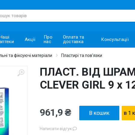
Наші
Про
Оплата та
Акції
Консультації
аптеки
нас
доставка
ьні та фіксуючі матеріали
Пластирі та пов'язки
ПЛАСТ. ВІД ШРАМ
CLEVER GIRL 9 х 1
961,9 ₴
В кошик
в 1 
Написати відгук