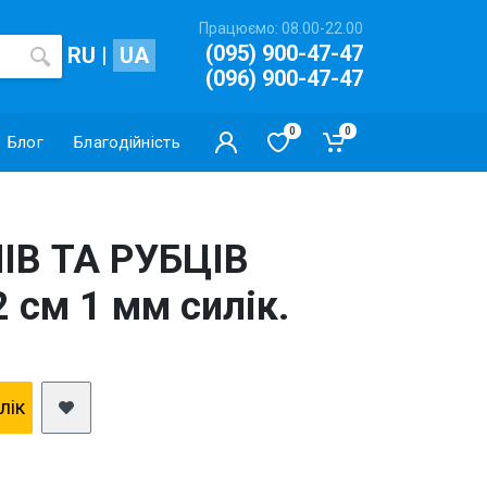
Працюємо: 08.00-22.00
(095) 900-47-47
RU
|
UA
(096) 900-47-47
0
0
Блог
Благодійність
ІВ ТА РУБЦІВ
2 см 1 мм силік.
клiк