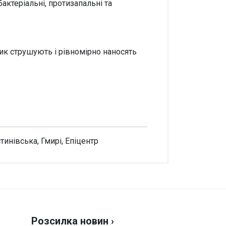
актеріальні, протизапальні та
чик струшують і рівномірно наносять
тинівська, Гмирі, Епіцентр
аписати відгук
нка
Розсилка новин ›