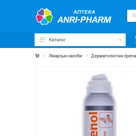
Каталог
Лікарські засоби ›
Лікарські засоби
Дерматологічні преп
Товари для здоров'я ›
Медичні товари та техніка ›
Лікувальна косметика ›
Краса та догляд ›
Вітаміни та добавки ›
Щоденна гігієна ›
Для дітей та мам ›