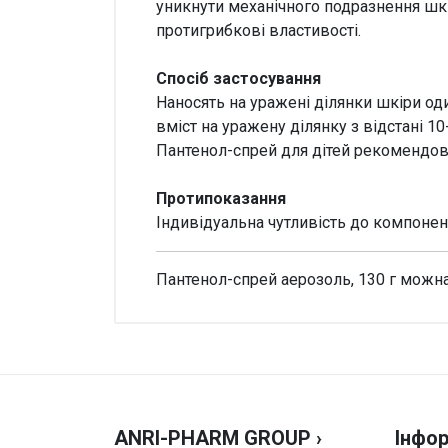
уникнути механічного подразнення шкір
протигрибкові властивості.
Спосіб застосування
Наносять на уражені ділянки шкіри од
вміст на уражену ділянку з відстані 10
Пантенол-спрей для дітей рекомендова
Протипоказання
Індивідуальна чутливість до компонен
Пантенол-спрей аерозоль, 130 г можна 
Увага!
Немає відгуків
ANRI-PHARM GROUP ›
Інфор