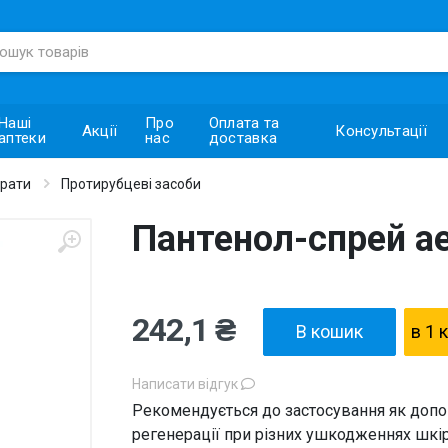
Наші
Про
Оплата та
Акції
Консультації
аптеки
нас
доставка
арати
Протирубцеві засоби
Пантенол-спрей ае
242,1 ₴
В кошик
в 1 
Написати відгук
Рекомендується до застосування як допом
регенерації при різних ушкодженнях шкіри