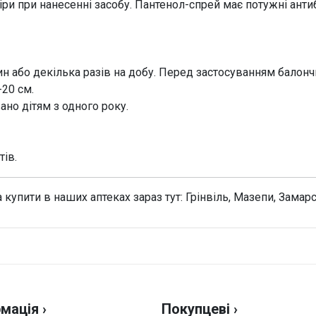
и при нанесенні засобу. Пантенол-спрей має потужні антиб
ин або декілька разів на добу. Перед застосуванням балон
-20 см.
но дітям з одного року.
тів.
купити в наших аптеках зараз тут: Грінвіль, Мазепи, Замарс
Н
Оці
мація ›
Покупцеві ›