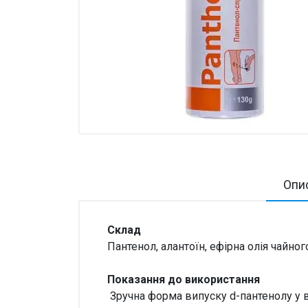
Товари для дому ›
Косметика CODERMA KIDS
Опи
Склад
Пантенол, алантоїн, ефірна олія чайно
Показання до використання
Зручна форма випуску d-пантенолу у 