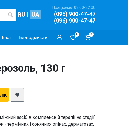
Працюємо: 08.00-22.00
(095) 900-47-47
RU
|
UA
(096) 900-47-47
0
0
Блог
Благодійність
розоль, 130 г
клiк
іжний засіб в комплексній терапії на стадії
 - термічних і сонячних опіках, дерматозах,