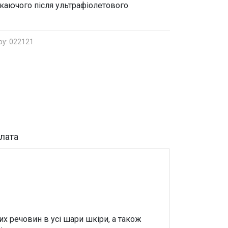
икаючого після ультрафіолетового
ру: 022121
плата
 речовин в усі шари шкіри, а також