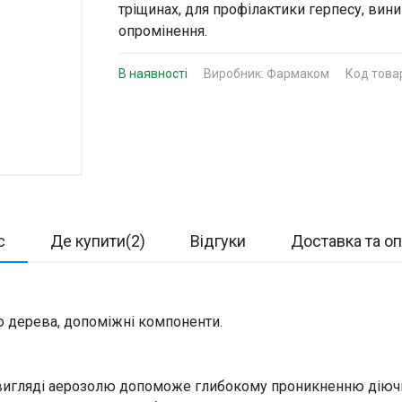
тріщинах, для профілактики герпесу, вин
опромінення.
В наявності
Виробник:
Фармаком
Код това
с
Де купити(2)
Відгуки
Доставка та о
го дерева, допоміжні компоненти.
вигляді аерозолю допоможе глибокому проникненню діючих