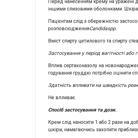
Перед нанесенням крему на уражені ді
іншими слизовими оболонками. Шкіра
Пацієнтам слід з обережністю застосо
розповсюдження
Candida
spp
.
Вміст спирту цетилового та спирту сте
Застосування у період вагітності або 
Вплив сертаконазолу на новонароджени
годування груддю потрібно оцінити сп
Здатність впливати на швидкість реак
Не впливає.
Спосіб застосування та дози.
Крем слід наносити 1 або 2 рази на до
шкіри, намагаючись захопити приблизн