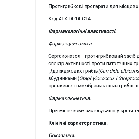
Протигрибкові препарати для місцевог
Код АТХ D01A C14.
Фармакологічні властивості.
Фармакодинаміка.
Сертаконазол - протигрибковий засіб 
спектр активності проти патогенних г
.),
дріжджових грибів
(Сап dida albicans
збудниками (
Staphylococcus і Streptoc
проникності мембрани клітин грибів, щ
Фармакокінетика.
При місцевому застосуванні у крові та
Клінічні характеристики.
Показання.