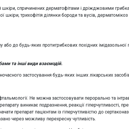
 шкіри, спричинених дерматофітами і дріжджовими грибкам
ї шкіри, трихофітія ділянки бороди та вусів, дерматомікоз
у або до будь-яких протигрибкових похідних імідазольної г
ами та інші види взаємодій.
дночасного застосування будь-яких інших лікарських засобі
тальмології. Не можна застосовувати перорально та інтрав
репарату виникає подразнення, реакції гіперчутливості, пре
начати препарат пацієнтам із гіперчутливістю до сертакона
азано через можливу перехресну чутливість.