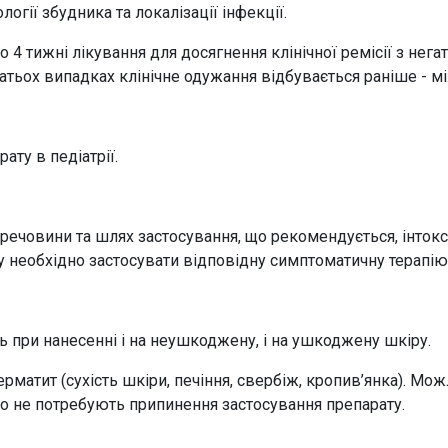
логії збудника та локалізації інфекції.
 4 тижні лікування для досягнення клінічної ремісії з не
гатьох випадках клінічне одужання відбувається раніше - м
ту в педіатрії.
речовини та шлях застосування, що рекомендується, інток
 необхідно застосувати відповідну симптоматичну терапію
 при нанесенні і на неушкоджену, і на ушкоджену шкіру.
матит (сухість шкіри, печіння, свербіж, кропив’янка). Можл
о не потребують припинення застосування препарату.