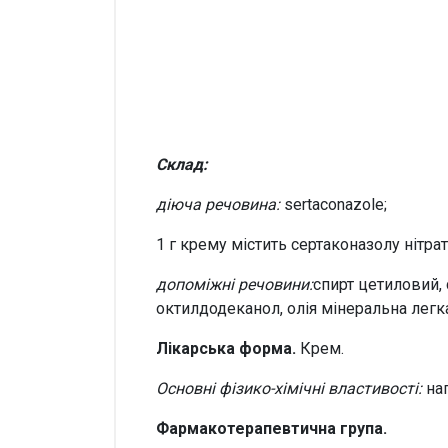
Склад:
діюча речовина:
sertaconazole;
1 г крему містить сертаконазолу нітрат
допоміжні речовини:
спирт цетиловий, 
октилдодеканол, олія мінеральна легк
Лікарська форма.
Крем.
Основні фізико-хімічні властивості:
на
Фармакотерапевтична група.