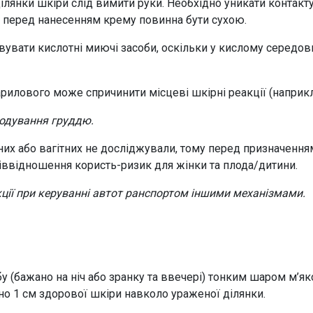
лянки шкіри слід вимити руки. Необхідно уникати контакту 
 перед нанесенням крему повинна бути сухою.
вувати кислотні миючі засоби, оскільки у кислому середов
арилового може спричинити місцеві шкірні реакції (наприк
годування груддю.
х або вагітних не досліджували, тому перед призначенням 
іввідношення користь-ризик для жінки та плода/дитини.
ції при керуванні автот ранспортом іншими механізмами.
бу (бажано на ніч або зранку та ввечері) тонким шаром м’як
о 1 см здорової шкіри навколо ураженої ділянки.