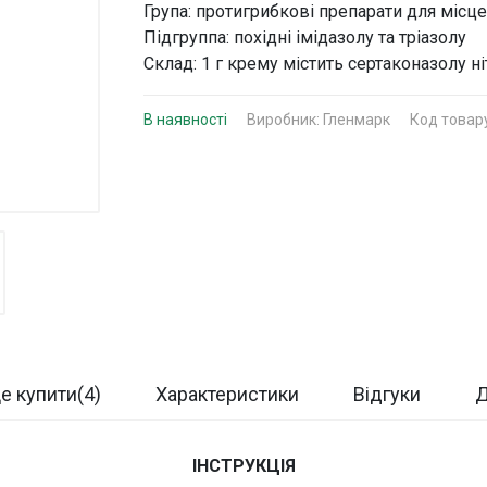
Група: протигрибкові препарати для місц
Підгруппа: похідні імідазолу та тріазолу
Склад: 1 г крему містить сертаконазолу 
В наявності
Виробник:
Гленмарк
Код товар
е купити(4)
Характеристики
Відгуки
Д
ІНСТРУКЦІЯ