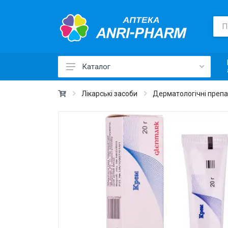
Каталог
Лікарські засоби ›
Лікарські засоби
Дерматологічні преп
Товари для здоров'я ›
Медичні товари та техніка ›
Лікувальна косметика ›
Краса та догляд ›
Вітаміни та добавки ›
Щоденна гігієна ›
Для дітей та мам ›