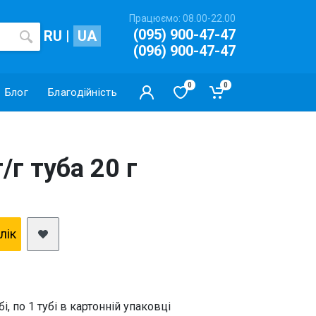
Працюємо: 08.00-22.00
(095) 900-47-47
RU
|
UA
(096) 900-47-47
0
0
Блог
Благодійність
/г туба 20 г
клiк
бі, по 1 тубі в картонній упаковці