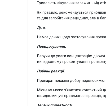
Тривалість лікування залежить від етіо
Як правило, рекомендується приблизно
та для запобігання рецидиву, але в ба
Діти.
Немає даних щодо застосування препара
Передозування.
Беручи до уваги концентрацію діючої 
випадковому проковтуванні препарату
Побічні реакції.
Препарат показав добру переносимість
Місцево може з’явитися контактний дер
швидкоминучі еритематозні реакції, щ
Термін придатності.