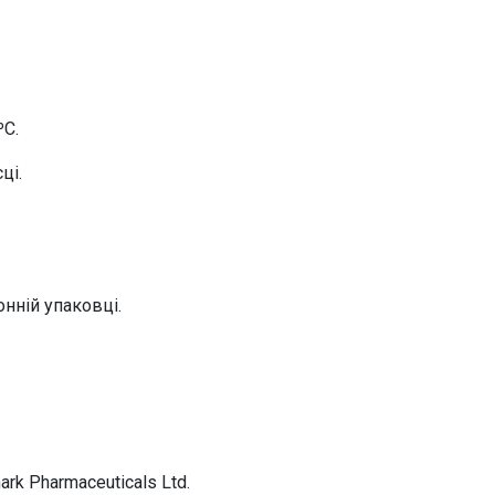
ºС.
ці.
онній упаковці.
k Pharmaceuticals Ltd.