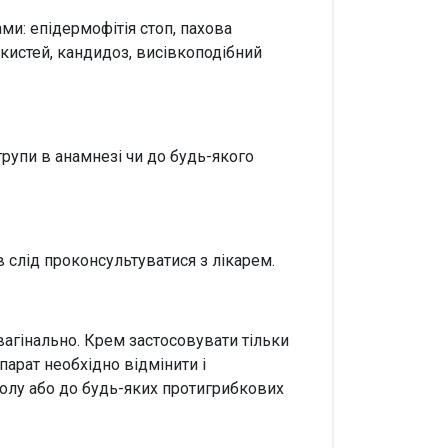
и: епідермофітія стоп, пахова
 кистей, кандидоз, висівкоподібний
рупи в анамнезі чи до будь-якого
в слід проконсультуватися з лікарем.
агінально. Крем застосовувати тільки
парат необхідно відмінити і
золу або до будь-яких протигрибкових