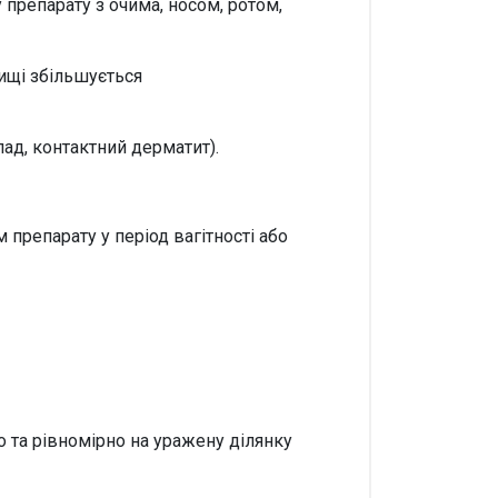
препарату з очима, носом, ротом,
ищі збільшується
лад, контактний дерматит).
препарату у період вагітності або
о та рівномірно на уражену ділянку