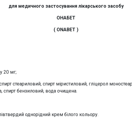
для медичного застосування лікарського засобу
ОНАБЕТ
( ONABET )
у 20 мг;
спирт стеариловий, спирт міристиловий, гліцерол моностеара
а, спирт бензиловий, вода очищена.
півтвердий однорідний крем білого кольору.