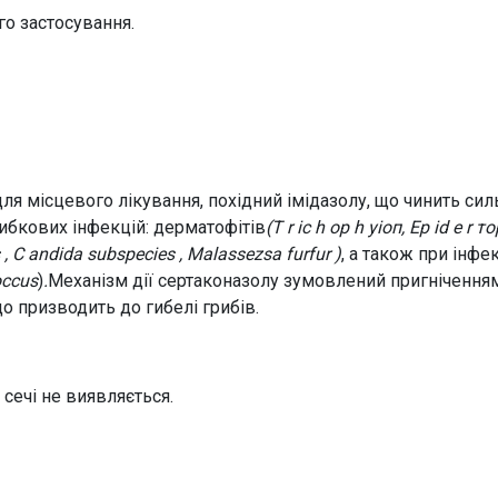
о застосування.
для місцевого лікування, похідний імідазолу, що чинить си
рибкових інфекцій: дерматофітів
(Т r іс h ор h уіоп, Ер id е r 
 , С andida subspecies , Malassezsa furfur )
, а також при інф
occus
)
.
Механізм дії сертаконазолу зумовлений пригнічення
о призводить до гибелі грибів.
 сечі не виявляється.