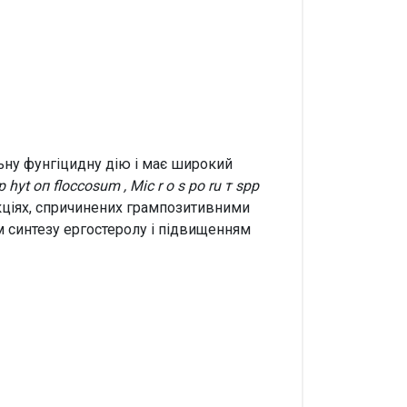
льну фунгіцидну дію і має широкий
тор hyt оп floccosum , Міс r о s ро ru т spp
екціях, спричинених грампозитивними
м синтезу ергостеролу і підвищенням