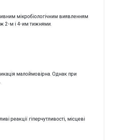
гативним мікробіологічним виявленням
іж 2-м і 4-им тижнями.
сикація малоймовірна. Однак при
.
иві реакції гіперчутливості, місцеві