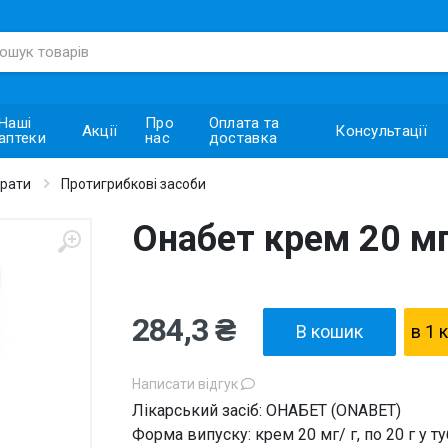
Наші
Про
Оплата та
Акції
Консультації
аптеки
нас
доставка
арати
Протигрибкові засоби
Онабет крем 20 мг
284,3 ₴
В кошик
в 1 
Написати відгук
Лікарський засіб: ОНАБЕТ (ONABET)
Форма випуску: крем 20 мг/ г, по 20 г у ту