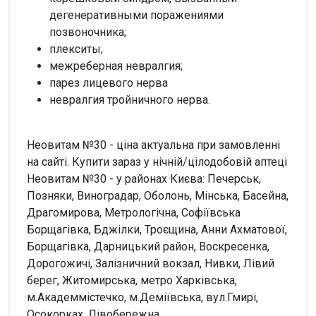
дегенеративными поражениями
позвоночника;
плекситы;
межреберная невралгия;
парез лицевого нерва
невралгия тройничного нерва.
Неовитам №30 - ціна актуальна при замовленні
на сайті. Купити зараз у нічній/цілодобовій аптеці
Неовитам №30 - у районах Києва: Печерськ,
Позняки, Виноградар, Оболонь, Мінська, Басейна,
Драгомирова, Метрологічна, Софіївська
Борщагівка, Бджілки, Троєщина, Анни Ахматової,
Борщагівка, Дарницький район, Воскресенка,
Дорогожичі, Залізничний вокзал, Нивки, Лівий
берег, Житомирська, метро Харківська,
м.Академмістечко, м.Деміївська, вул.Гмирі,
Осокорках, Лівобережна.