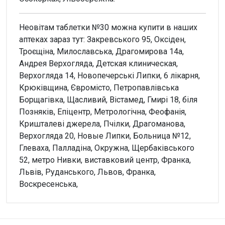
Неовітам таблетки №30 можна купити в наших
аптеках зараз тут: Закревського 95, Оксіден,
Троєщіна, Милославська, Драгомирова 14а,
Андрея Верхогляда, Детская клиническая,
Верхогляда 14, Новопечерські Липки, 6 лікарня,
Крюківщина, Євромісто, Петропавлівська
Борщагівка, Щасливий, Вістамед, Гмирі 18, біля
Позняків, Епіцентр, Метрологічна, Феофанія,
Кришталеві джерела, Пчілки, Драгоманова,
Верхогляда 20, Новые Липки, Больница №12,
Глеваха, Палладіна, Окружна, Щербаківського
52, метро Нивки, виставковий центр, Франка,
Львів, Руданського, Львов, Франка,
Воскресенська,
Увага!
Форма
Немає відгуків
Таблетки вкриті оболонкою