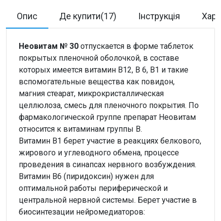
Опис
Де купити(17)
Інструкція
Хара
Неовитам № 30
отпускается в форме таблеток
покрытых пленочной оболочкой, в составе
которых имеется витамин В12, В 6, В1 и такие
вспомогательные вещества как повидон,
магния стеарат, микрокристаллическая
целлюлоза, смесь для пленочного покрытия. По
фармакологической группе препарат Неовитам
относится к витаминам группы В.
Витамин В1 берет участие в реакциях белкового,
жирового и углеводного обмена, процессе
проведения в синапсах нервного возбуждения.
Витамин В6 (пиридоксин) нужен для
оптимальной работы периферической и
центральной нервной системы. Берет участие в
биосинтезации нейромедиаторов: