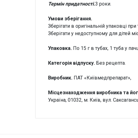
Термін придатності.
3 роки.
Умови зберігання.
Зберігати в оригінальній упаковці при т
Зберігати у недоступному для дітей міс
Упаковка.
По 15 г в тубах, 1 туба у пачц
Категорія відпуску.
Без рецепта.
Виробник.
ПАТ «Київмедпрепарат»,
Місцезнаходження виробника та йог
Україна, 01032, м. Київ, вул. Саксаганс
Увага!
Производитель
ПАО «К
Немає відгуків
Чи можна купити без
Так, м
рецепта?