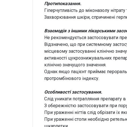
Протипоказання.
Гіперчутливість до міконазолу нітрату
Захворювання шкіри, спричинені герпе
Взаємодія з іншими лікарськими засоб
Не рекомендується застосовувати преп
Відзначено, що при системному застос
місцевому застосуванні клінічно знач
активності цукрознижувальних препара
клінічно значущого значення.
Однак якщо пацієнт приймає пероральн
протромбінового індексу.
Особливості застосування.
Слід уникати потрапляння препарату в о
З обережністю застосовувати при пору
При ураженні нігтів слід обрізати їх я
При ураженні стопи необхідно ретельн
шкарпетки.