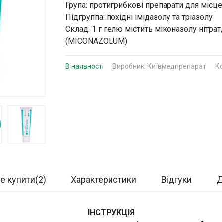
Група: протигрибкові препарати для місц
Підгруппа: похідні імідазолу та тріазолу
Склад: 1 г гелю містить міконазолу нітра
(MICONAZOLUM)
В наявності
Виробник:
Київмедпрепарат
К
е купити(2)
Характеристики
Відгуки
Д
ІНСТРУКЦІЯ