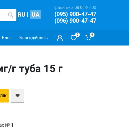
Працюємо: 08.00-22.00
(095) 900-47-47
RU
|
UA
(096) 900-47-47
0
0
Блог
Благодійність
г/г туба 15 г
клiк
бах № 1