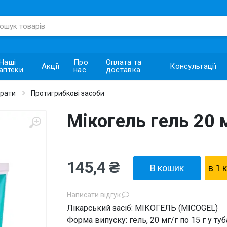
Наші
Про
Оплата та
Акції
Консультації
аптеки
нас
доставка
арати
Протигрибкові засоби
Мікогель гель 20 м
145,4 ₴
В кошик
в 1 
Написати відгук
Лікарський засіб: МІКОГЕЛЬ (MICOGEL)
Форма випуску: гель, 20 мг/г по 15 г у ту