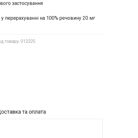
евого застосування
т, у перерахуванні на 100% речовину 20 мг
од товару: 012225
оставка та оплата