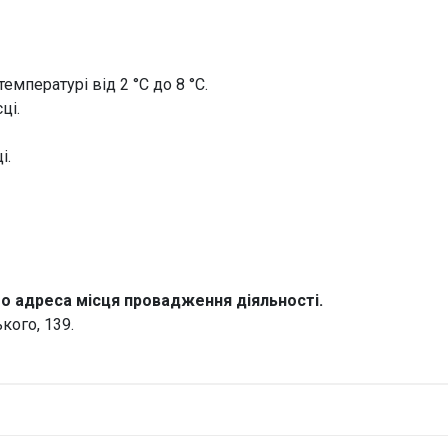
емпературі від 2 °С до 8 °С.
ці.
і.
о адреса місця провадження діяльності.
ького, 139.
иевмедпрепарат»
Н
ожна.
Оці