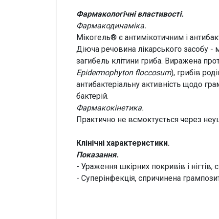
Фармакологічні властивості.
Фармакодинаміка.
Мікогель® є антимікотичним і антибак
Діюча речовина лікарського засобу - м
загибель клітини гриба. Виражена про
Epidermophyton floccosum
), грибів роді
антибактеріальну активність щодо гр
бактерій.
Фармакокінетика.
Практично не всмоктується через неуш
Клінічні характеристики.
Показання.
- Ураження шкірних покривів і нігтів,
- Суперінфекція, спричинена грампоз