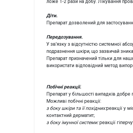
ложе 1-2 рази на добу. Лікування про
Діти.
Препарат дозволений для застосування
Передозування.
У зв’язку з відсутністю системної аб
подразнення шкіри, що зазвичай зника
Препарат призначений тільки для нашк
використати відповідний метод випо
Побічні реакції.
Препарат у більшості випадків добре 
Можливі побічні реакції:
з боку шкіри та її похідних:
реакції у м
контактний дерматит;
з боку імунної системи:
реакції гіперчу