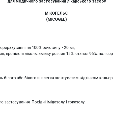
для медичного застосування лікарського засобу
МІКОГЕЛЬ®
(MICOGEL)
перерахуванні на 100% речовину - 20 мг;
н, пропіленгліколь, аміаку розчин 15%, етанол 96%, полісо
ь білого або білого зі злегка жовтуватим відтінком кольору
 застосування. Похідні імідазолу і триазолу.