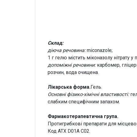
Склад:
діюча речовина:
miconazolе;
1 г гелю містить міконазолу нітрату у 
допоміжні речовини:
карбомер, гліцери
розчин, вода очищена.
Лікарська форма.
Гель.
Основні фізико-хімічні властивості:
гел
слабким специфічним запахом.
Фармакотерапевтична група.
Протигрибкові препарати для місцевого
Код АТХ D01A C02.