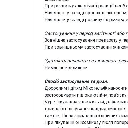
При розвитку алергічної реакції необ
Наявність у складі пропіленгліколю м
Наявність у складі розчину формальде
Застосування у період вагітності або 
Зовнішнє застосування препарату у пер
При зовнішньому застосуванні жінкам
Здатність впливати на швидкість реа
Немає повідомлень.
Спосіб застосування та дози.
Дорослим і дітям Мікогель® наносити 
застосовувати під оклюзійну пов’язку.
Курс лікування залежить від ефективнос
тривалість лікування кандидомікозів ш
тижнів. Після зникнення клінічних с
При лікуванні оніхомікозу після попе