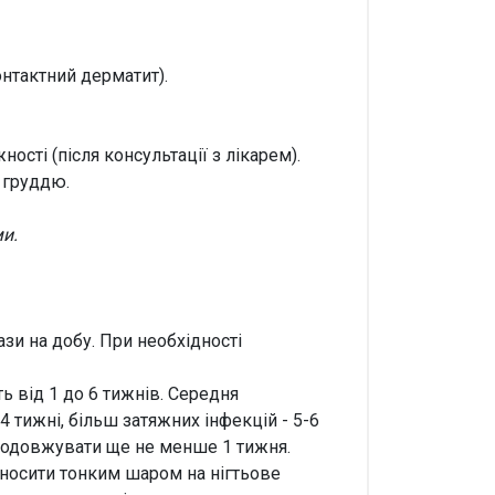
онтактний дерматит).
сті (після консультації з лікарем).
 груддю.
и.
зи на добу. При необхідності
ть від 1 до 6 тижнів. Середня
4 тижні, більш затяжних інфекцій - 5-6
продовжувати ще не менше 1 тижня.
аносити тонким шаром на нігтьове