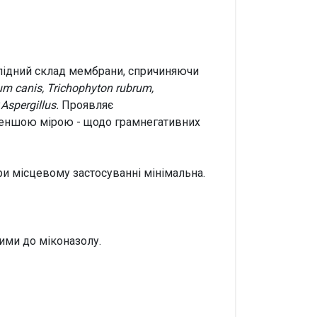
 ліпідний склад мембрани, спричиняючи
m canis, Trichophyton rubrum,
у
Aspergillus.
Проявляє
 меншою мірою - щодо грамнегативних
ри місцевому застосуванні мінімальна.
ими до міконазолу.