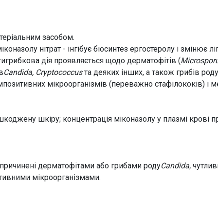
теріальним засобом.
іконазолу нітрат - інгібує біосинтез ергостеролу і змінює
тигрибкова дія проявляється щодо дерматофітів (
Microsporu
в
Candida, Cryptococcus
та деяких інших, а також грибів род
ампозитивних мікроорганізмів (переважно стафілококів) і
коджену шкіру; концентрація міконазолу у плазмі крові п
 спричинені дерматофітами або грибами роду
Candida,
чутлив
итивними мікроорганізмами.