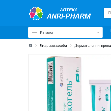
Каталог
Лікарські засоби ›
Лікарські засоби
Дерматологічні преп
Товари для здоров'я ›
Медичні товари та техніка ›
Лікувальна косметика ›
Краса та догляд ›
Вітаміни та добавки ›
Щоденна гігієна ›
Для дітей та мам ›