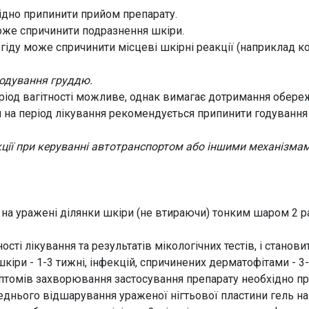
хідно припинити прийом препарату.
оже спричинити подразнення шкіри.
гіду може спричинити місцеві шкірні реакції (наприклад к
годування груддю.
іод вагітності можливе, однак вимагає дотримання обережно
 на період лікування рекомендується припинити годування
кції при керуванні автотранспортом або іншими механізмам
на уражені ділянки шкіри (не втираючи) тонким шаром 2 ра
ті лікування та результатів мікологічних тестів, і станови
кіри - 1-3 тижні, інфекцій, спричинених дерматофітами - 3-
имптомів захворювання застосування препарату необхідно 
реднього відшарування ураженої нігтьової пластини гель н