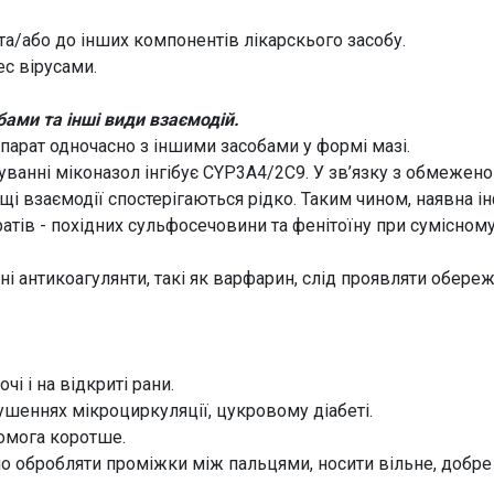
 та/або до інших компонентів лікарскього засобу.
с вірусами.
ами та інші види взаємодій.
арат одночасно з іншими засобами у формі мазі.
уванні міконазол інгібує CYP3A4/2C9. У зв’язку з обмеже
ущі взаємодії спостерігаються рідко. Таким чином, наявна
тів - похідних сульфосечовини та фенітоїну при сумісному
і антикоагулянти, такі як варфарин, слід проявляти обереж
чі і на відкриті рани.
шеннях мікроциркуляції, цукровому діабеті.
комога коротше.
о обробляти проміжки між пальцями, носити вільне, добре