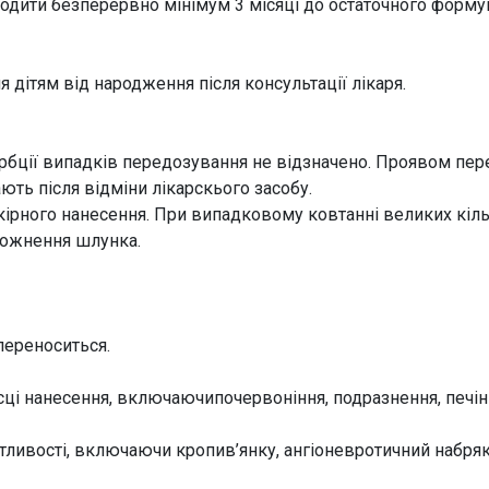
водити безперервно мінімум 3 місяці до остаточного формув
 дітям від народження після консультації лікаря.
сорбції випадків передозування не відзначено. Проявом п
ють після відміни лікарскього засобу.
ірного нанесення. При випадковому ковтанні великих кіль
рожнення шлунка.
переноситься.
ісці нанесення, включаючипочервоніння, подразнення, печінн
тливості, включаючи кропив’янку, ангіоневротичний набряк,