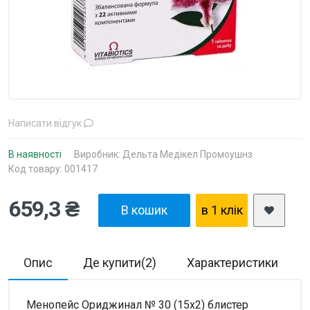
Написати відгук
В наявності
Виробник:
Дельта Медікел Промоушнз
Код товару: 001417
659,3 ₴
В кошик
в 1 клiк
Опис
Де купити(2)
Характеристики
Менопейс Ориджинал № 30 (15х2) блистер