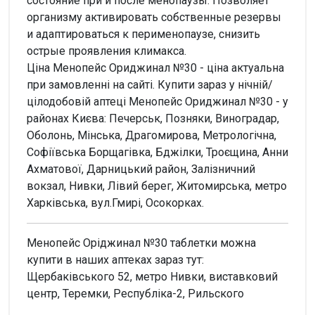
состояние при и после менопаузы. Позволяет
организму активировать собственные резервы
и адаптироваться к перименопаузе, снизить
острые проявления климакса.
Ціна Менопейс Ориджинал №30 - ціна актуальна
при замовленні на сайті. Купити зараз у нічній/
цілодобовій аптеці Менопейс Ориджинал №30 - у
районах Києва: Печерськ, Позняки, Виноградар,
Оболонь, Мінська, Драгомирова, Метрологічна,
Софіївська Борщагівка, Бджілки, Троєщина, Анни
Ахматової, Дарницький район, Залізничний
вокзал, Нивки, Лівий берег, Житомирська, метро
Харківська, вул.Гмирі, Осокорках.
Менопейс Оріджинал №30 таблетки можна
купити в наших аптеках зараз тут:
Щербаківського 52, метро Нивки, виставковий
центр, Теремки, Республіка-2, Рильского
Увага!