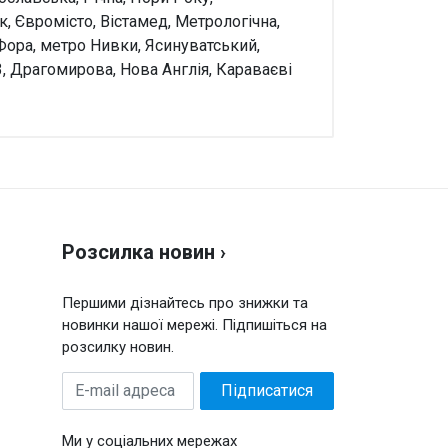
 Євромісто, Вістамед, Метрологічна,
Фора, метро Нивки, Ясинуватський,
, Драгомирова, Нова Англія, Караваєві
аписати відгук
нка
Розсилка новин ›
 відгук
Першими дізнайтесь про знижки та
новинки нашої мережі. Підпишіться на
розсилку новин.
E-
Підписатися
mail
адреса
Ми у соціальних мережах