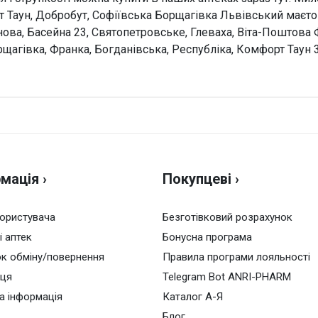
Таун, Добробут, Софіївська Борщагівка Львівський маєток,
ова, Басейна 23, Святопетровське, Глеваха, Віта-Поштова 
щагівка, Франка, Богданівська, Республіка, Комфорт Таун 3
и
Н
HEN HONGSEN BIOLOGY
Оці
ожна.
дував склад препарату. Раджу!
апсул у банці в картонній упаковці.
мація ›
Покупцеві ›
Ваш
користувача
Безготівковий розрахунок
о 25°C
ї аптек
Бонусна програма
к обміну/повернення
Правила програми лояльності
іта, скинув 7кг. Сподобався
о
аця
Telegram Bot ANRI-PHARM
а інформація
Каталог А-Я
ежністю
Блог