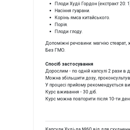
Плоди Худіі Гордон (екстракт 20: 1)
Насіння гуарани.
Корінь ямса китайського.
Порія.
Плоди глоду.
Допоміжні речовини: магнію стеарат, 
Без ГМО.
Спосіб застосування
Дорослим - по одній капсулі 2 рази в 
Можна збільшити дозу, проконсультува
У процесі прийому рекомендується ви
Курс вживання - 30 діб.
Курс можна повторити після 10-ти ден
Капсули Худі-да №60 від для схуднення