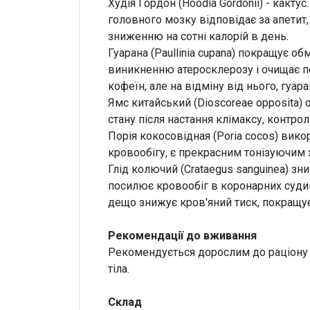
Худія Гордон (Hoodia Gordonii) - какту
головного мозку відповідає за апетит,
зниженню на сотні калорій в день.
Гуарана (Paullinia cupana) покращує 
виникненню атеросклерозу і очищає пе
кофеїн, але на відміну від нього, гуа
Ямс китайський (Dioscoreae opposita)
стану після настання клімаксу, контрол
Порія кокосовідная (Poria cocos) вико
кровообігу, є прекрасним тонізуючим 
Глід колючий (Crataegus sanguinea) зн
посилює кровообіг в коронарних судина
дещо знижує кров'яний тиск, покращує 
Рекомендації до вживання
Рекомендується дорослим до раціону 
тіла.
Склад