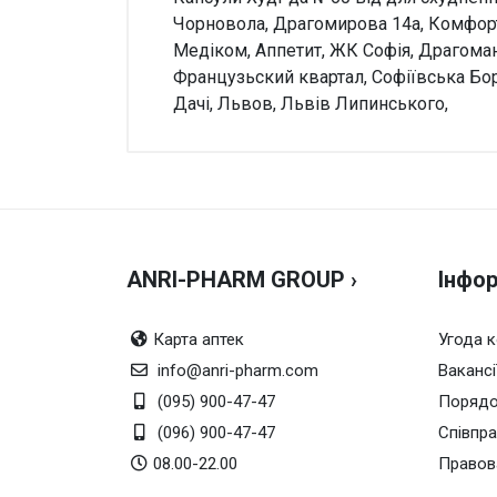
Чорновола, Драгомирова 14а, Комфорт 
Медіком, Аппетит, ЖК Софія, Драгоман
Французьский квартал, Софіївська Бор
Дачі, Львов, Львів Липинського,
Відгуки покупців
Увага!
Форма
Капсул
Производитель
SHENZ
Дарина
★★★★★
Чи можна купити без
Так, м
рецепта?
!!! Дієвий, особливо пора
Упаковка
По 60 к
ANRI-PHARM GROUP ›
Інфор
17.12.2025
Страна виробництва
Китай
Карта аптек
Угода 
Температура зберігання
від 5 д
Борис
info@anri-pharm.com
Вакансі
★★★★★
Термін придатності
3 роки
(095) 900-47-47
Порядо
приймав цією весною до л
Спосіб введення
оральн
(096) 900-47-47
Співпр
08.00-22.00
13.06.2025
Правов
Чи можна алергікам?
з обер