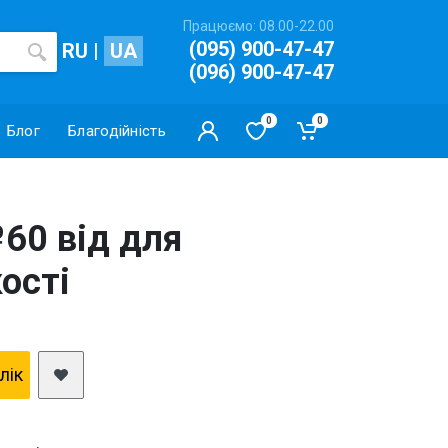
Працюємо: 08.00-22.00
(095) 900-47-47
RU
|
UA
(096) 900-47-47
0
0
Блог
Благодійність
60 від для
кості
клiк