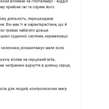
юкози впливає на гіпоталамус - відділ
му прийомі їжі та сприяє його
мову діяльність, перешкоджає
. Він має ті ж характеристики, що й
дію триває набагато довше.
цево-судинної системи, нормалізації
і селезінки, розвантажує мале коло
зуючу вплив на серцевий м'яз,
ає неприємні відчуття в ділянці серця,
цесів для людей, контролюючих масу