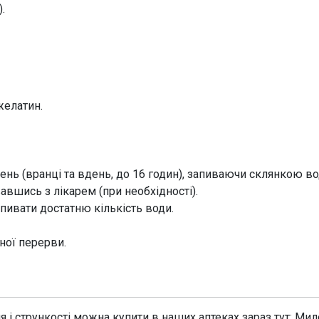
.
желатин.
день (вранці та вдень, до 16 годин), запиваючи склянкою во
вшись з лікарем (при необхідності).
пивати достатню кількість води.
ної перерви.
 і стрункості можна купити в наших аптеках зараз тут: Мил