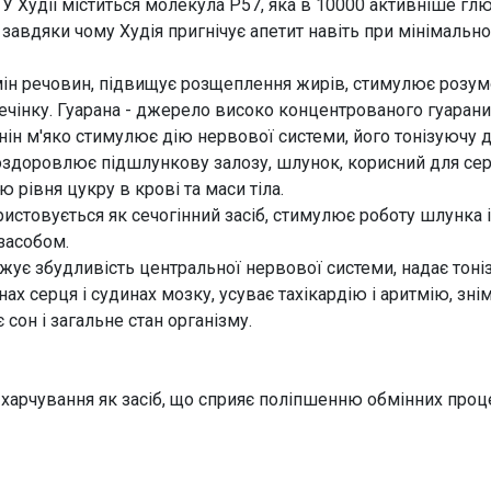
с. У Худіі міститься молекула Р57, яка в 10000 активніше гл
 завдяки чому Худія пригнічує апетит навіть при мінімально
обмін речовин, підвищує розщеплення жирів, стимулює розу
чінку. Гуарана - джерело високо концентрованого гуаранина
ранін м'яко стимулює дію нервової системи, його тонізуючу 
 оздоровлює підшлункову залозу, шлунок, корисний для сер
ю рівня цукру в крові та маси тіла.
ристовується як сечогінний засіб, стимулює роботу шлунка 
засобом.
ижує збудливість центральної нервової системи, надає тоні
х серця і судинах мозку, усуває тахікардію і аритмію, знім
сон і загальне стан організму.
харчування як засіб, що сприяє поліпшенню обмінних про