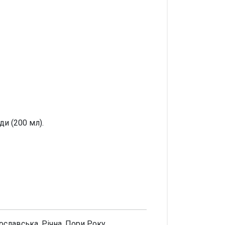
ди (200 мл).
ославська, Річна, Пори Року,