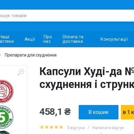
Наші
Про
Оплата та
Акції
Консультації
аптеки
нас
доставка
Препарати для схуднення
Капсули Худі-да №
схуднення і струн
458,1 ₴
В кошик
в 1 
★★★★★
3 відгука
/
Написати відгук