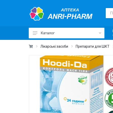
Каталог
Лікарські засоби ›
Лікарські засоби
Препарати для ШКТ
Товари для здоров'я ›
Медичні товари та техніка ›
Лікувальна косметика ›
Краса та догляд ›
Вітаміни та добавки ›
Щоденна гігієна ›
Для дітей та мам ›