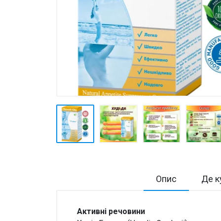
Товари для дому ›
Косметика CODERMA KIDS
Опис
Де к
Активні речовини