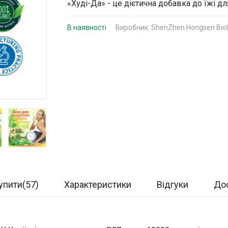
«Худі-Да» - це дієтична добавка до їжі дл
В наявності
Виробник:
ShenZhen Hongsen Biolo
упити(57)
Характеристики
Відгуки
Дос