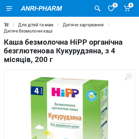
0
0
Для дітей та мам
Дитяче харчування
Дитячі безмолочні каші
Каша безмолочна HiPP органічна
безглютенова Кукурудзяна, з 4
місяців, 200 г