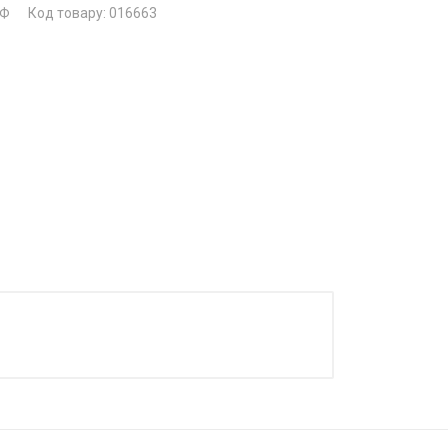
ФФ
Код товару: 016663
аписати відгук
нка