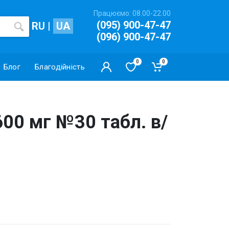
Працюємо: 08.00-22.00
(095) 900-47-47
RU
|
UA
(096) 900-47-47
0
0
Блог
Благодійність
00 мг №30 табл. в/