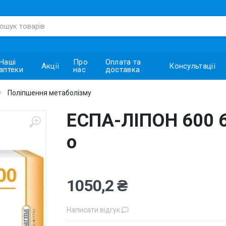
Наші
Про
Оплата та
Акції
Консультації
аптеки
нас
доставка
Поліпшення метаболізму
ЕСПА-ЛІПОН 600 6
о
1050,2 ₴
Написати відгук