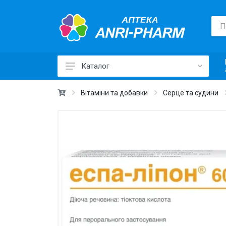
Каталог
Лікарські засоби ›
Вітаміни та добавки
Серце та судини
Товари для здоров'я ›
Медичні товари та техніка ›
Лікувальна косметика ›
Краса та догляд ›
Вітаміни та добавки ›
Щоденна гігієна ›
Для дітей та мам ›