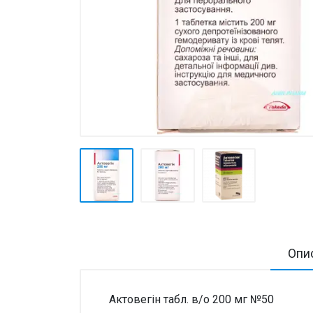
Товари для дому ›
Косметика CODERMA KIDS
Опи
Актовегін табл. в/о 200 мг №50