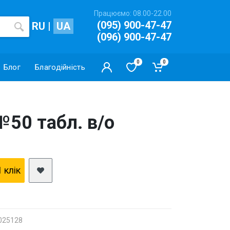
Працюємо: 08.00-22.00
(095) 900-47-47
RU
|
UA
(096) 900-47-47
0
0
Блог
Благодійність
№50 табл. в/о
1 клiк
 025128