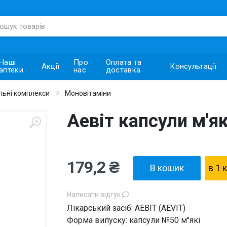
Наші
Про
Оплата та
Акції
Консультації
аптеки
нас
доставка
альні комплекси
Моновітаміни
Аевіт капсули м'я
179,2 ₴
В кошик
в 1 
Написати відгук
Лікарський засіб: АЕВІТ (AEVIT)
Форма випуску: капсули №50 м''які