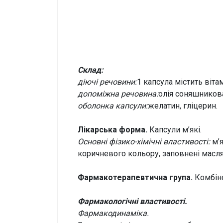
Склад:
діючі речовини:
1 капсула містить віта
допоміжна речовина:
олія соняшников
оболонка капсули:
желатин, гліцерин.
Лікарська форма.
Капсули м’які.
Основні фізико-хімічні властивості:
м’я
коричневого кольору, заповнені масл
Фармакотерапевтична група.
Комбіно
Фармакологічні
властивості.
Фармакодинаміка
.