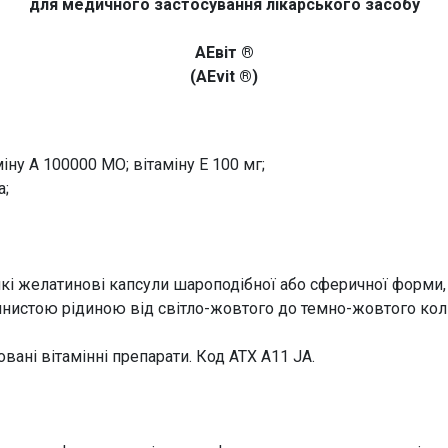
для медичного застосування лікарського засобу
АЕвіт ®
(AEvit ®)
міну А 100000 МО; вітаміну Е 100 мг;
а;
кі желатинові капсули шароподібної або сферичної форми, 
янистою рідиною від світло-жовтого до темно-жовтого кол
вані вітамінні препарати. Код АТХ A11 JA.