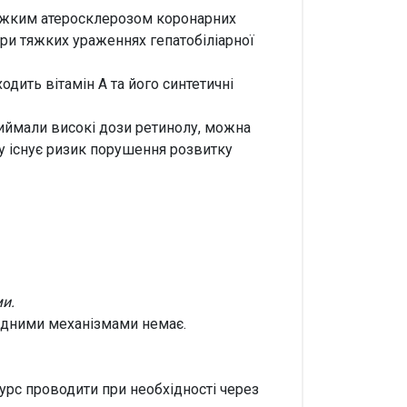
тяжким атеросклерозом коронарних
при тяжких ураженнях гепатобіліарної
дить вітамін А та його синтетичні
приймали високі дози ретинолу, можна
асу існує ризик порушення розвитку
и.
ладними механізмами немає.
курс проводити при необхідності через