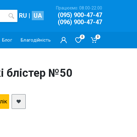
Працюємо: 08.00-22.00
(095) 900-47-47
RU
|
UA
(096) 900-47-47
0
0
Блог
Благодійність
кі блістер №50
клiк