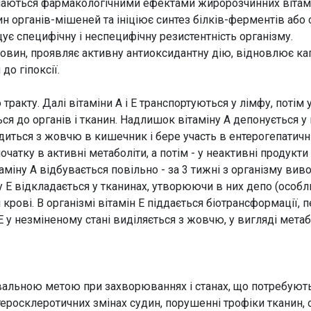
чаються фармакологічними ефектами жиророзчинних вітаміні
ин органів-мішеней та ініціює синтез білків-ферментів або
ує специфічну і неспецифічну резистентність організму.
човин, проявляє активну антиоксидантну дію, відновлює кап
до гіпоксії.
ракту. Далі вітаміни А і Е транспортуються у лімфу, потім 
я до органів і тканин. Надлишок вітаміну А депонується у 
диться з жовчю в кишечник і бере участь в ентерогепатичній
атку в активні метаболіти, а потім - у неактивні продукти
аміну А відбувається повільно - за 3 тижні з організму ви
 Е відкладається у тканинах, утворюючи в них депо (особли
 крові. В організмі вітамін Е піддається біотрансформації,
 у незміненому стані виділяється з жовчю, у вигляді метабо
увальною метою при захворюваннях і станах, що потребуют
атеросклеротичних змінах судин, порушенні трофіки тканин, 