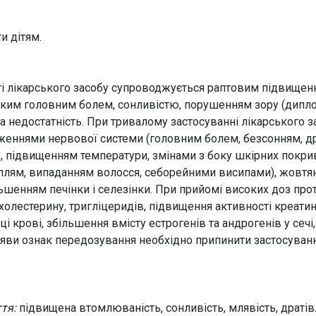
и дітям.
і лікарського засобу супроводжується раптовим підвищенн
яжким головним болем, сонливістю, порушенням зору (дипло
 недостатність. При тривалому застосуванні лікарського 
аженнями нервової системи (головним болем, безсонням, дра
, підвищенням температури, змінами з боку шкірних покрив
 плям, випаданням волосся, себорейними висипами), жовтя
ільшенням печінки і селезінки. При прийомі високих доз пр
 холестерину, тригліцеридів, підвищення активності креати
і крові, збільшення вмісту естрогенів та андрогенів у сечі
яви ознак передозування необхідно припинити застосуванн
тя:
підвищена втомлюваність, сонливість, млявість, дратівли