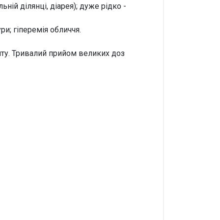
ьній ділянці, діарея); дуже рідко -
и; гіперемія обличчя.
иту. Тривалий прийом великих доз