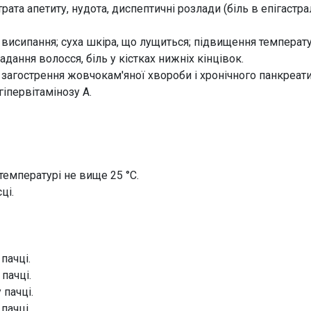
рата апетиту, нудота, диспептичні розлади (біль в епігастрал
исипання; суха шкіра, що лущиться; підвищення температур
дання волосся, біль у кістках нижніх кінцівок.
загострення жовчокам'яної хвороби і хронічного панкреат
іпервітамінозу А.
 температурі не вище 25 °C.
ці.
 пачці.
 пачці.
 пачці.
 пачці.