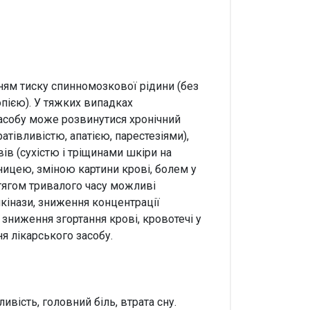
ям тиску спинномозкової рідини (без
пією). У тяжких випадках
засобу може розвинутися хронічний
тівливістю, апатією, парестезіями),
ів (сухістю і тріщинами шкіри на
ницею, зміною картини крові, болем у
отягом тривалого часу можливі
нкінази, зниження концентрації
, зниження згортання крові, кровотечі у
я лікарського засобу.
вість, головний біль, втрата сну.