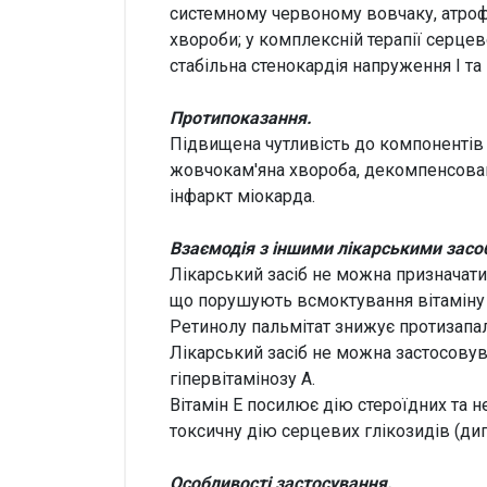
системному червоному вовчаку, атрофії
хвороби; у комплексній терапії серце
стабільна стенокардія напруження І та 
Протипоказання.
Підвищена чутливість до компонентів л
жовчокам'яна хвороба, декомпенсована
інфаркт міокарда.
Взаємодія з іншими лікарськими засоб
Лікарський засіб не можна призначати
що порушують всмоктування вітаміну 
Ретинолу пальмітат знижує протизапа
Лікарський засіб не можна застосовув
гіпервітамінозу А.
Вітамін Е посилює дію стероїдних та 
токсичну дію серцевих глікозидів (дигі
Особливості застосування.