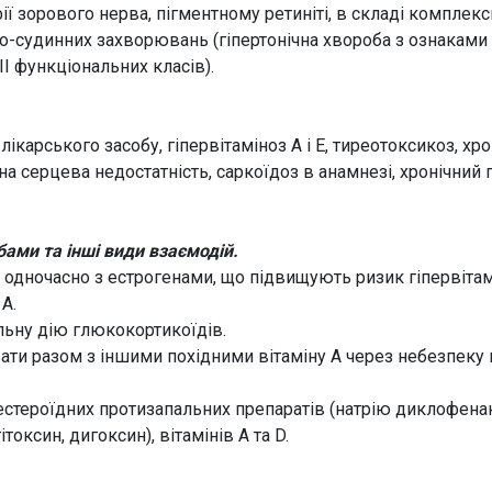
 зорового нерва, пігментному ретиніті, в складі комплексн
во-судинних захворювань (гіпертонічна хвороба з ознакам
ІІ функціональних класів).
ікарського засобу, гіпервітаміноз А і Е, тиреотоксикоз, х
 серцева недостатність, саркоїдоз в анамнезі, хронічний 
ами та інші види взаємодій.
 одночасно з естрогенами, що підвищують ризик гіпервітамі
А.
льну дію глюкокортикоїдів.
ати разом з іншими похідними вітаміну А через небезпеку
нестероїдних протизапальних препаратів (натрію диклофенак
токсин, дигоксин), вітамінів А та D.