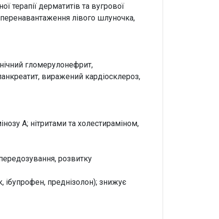
ої терапії дерматитів та вугрової
и перенавантаження лівого шлуночка,
ронічний гломерулонефрит,
панкреатит, виражений кардіосклероз,
нозу А; нітритами та холестираміном,
 передозування, розвитку
, ібупрофен, преднізолон); знижує