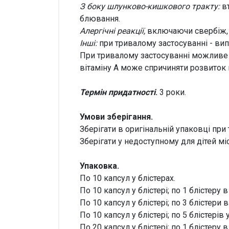
З боку шлунково-кишкового тракту:
вт
блювання.
Алергічні реакції,
включаючи свербіж, в
Інші
:
при тривалому застосуванні - випа
При тривалому застосуванні можливе 
вітаміну А може спричиняти розвиток г
Термін придатності
.
3 роки.
Умови зберігання.
Зберігати в оригінальній упаковці при
Зберігати у недоступному для дітей міс
Упаковка.
По 10 капсул у блістерах.
По 10 капсул у блістері; по 1 блістеру в
По 10 капсул у блістері; по 3 блістери в
По 10 капсул у блістері; по 5 блістерів у
По 20 капсул у блістері; по 1 блістеру в