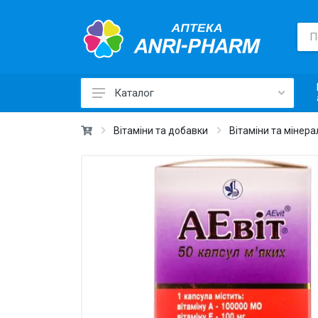
Каталог
Лікарські засоби ›
Вітаміни та добавки
Вітаміни та мінер
Товари для здоров'я ›
Медичні товари та техніка ›
Лікувальна косметика ›
Краса та догляд ›
Вітаміни та добавки ›
Щоденна гігієна ›
Для дітей та мам ›