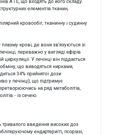
в А і Е, що входять до його складу.
 структурних елементів тканин,
ілярний кровообіг, тканинну і судинну
у плазму крові, де вони зв'язуються зі
печінці, переважно у вигляді ефірів
 циркуляції. У печінці він піддається
 обміну, що виводяться нирками,
водиться 34% прийнятої дози
во у печінці), що підтримує
 перетворюючись на ряд метаболітів,
літів - із сечею.
ь тривалого введення високих доз
облітеруючому ендартериїті, псоріазі,