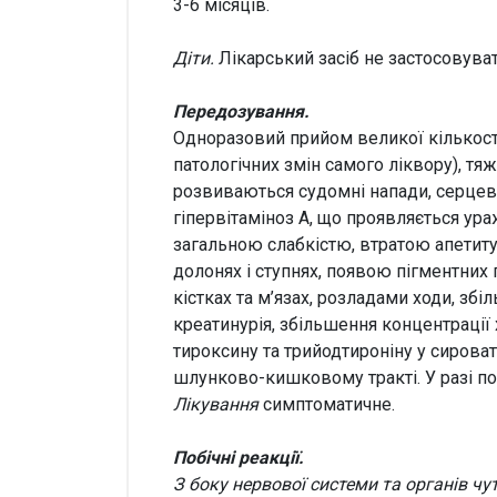
3-6 місяців.
Діти.
Лікарський засіб не застосовуват
Передозування.
Одноразовий прийом великої кількост
патологічних змін самого ліквору), т
розвиваються судомні напади, серцева
гіпервітаміноз А, що проявляється ур
загальною слабкістю, втратою апетиту
долонях і ступнях, появою пігментних
кістках та м’язах, розладами ходи, зб
креатинурія, збільшення концентрації
тироксину та трийодтироніну у сироватц
шлунково-кишковому тракті. У разі по
Лікування
симптоматичне.
Побічні реакції.
З боку нервової системи та органів чут