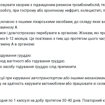
осовувати хворим з підвищеним ризиком тромбоемболій, 
ообігу, при гострому або хронічному нефриті, холециститі, 
дночасно з іншими лікарськими засобами, до складу яких вхо
амінозу А.
ися і довгостроково перебувати в організмі. Жінкам, які 
ерез 6-12 місяців. Це пов'язано з тим, що протягом цього ч
аміну А в організмі.
годування груддю.
іод вагітності або годування груддю.
го засобу годування груддю слід припинити.
кції при керуванні автотранспортом або іншими механізмам
у на здатність керувати автомобілем або працювати зі ск
дня по 1 капсулі на добу протягом 30-40 днів. Повторний 