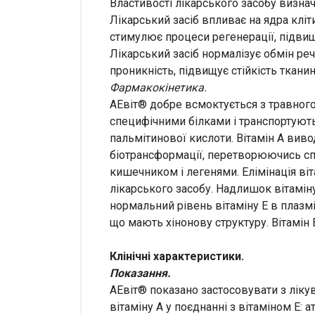
Властивості лікарського засобу визна
Лікарський засіб впливає на ядра кліт
стимулює процеси регенерації, підвищ
Лікарський засіб нормалізує обмін ре
проникність, підвищує стійкість тканин 
Фармакокінетика
.
АЕвіт® добре всмоктується з травного т
специфічними білками і транспортуютьс
пальмітинової кислоти. Вітамін А виво
біотрансформації, перетворюючись споч
кишечником і легенями. Елімінація віт
лікарського засобу. Надлишок вітаміну
нормальний рівень вітаміну Е в плазмі
що мають хінонову структуру. Вітамін Е
Клінічні характеристики.
Показання.
АЕвіт® показано застосовувати з лік
вітаміну А у поєднанні з вітаміном Е: 