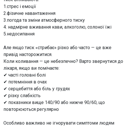
1.стрес і емоції
2.фізичне навантаження
3.погода та зміни атмосферного тиску
4. надмірне вживання кави, алкоголю, солоної їжі
5.недосипання
Але якщо тиск «стрибає» різко або часто — це вже
привід насторожитися.
Коли коливання — це небезпечно? Варто звернутися до
лікаря, якщо ви помічаєте:
✔ часті головні болі
✔ потемніння в очах
✔ серцебиття або біль у грудях
✔ різку слабкість
✔ показники вище 140/90 або нижче 90/60, що
повторюються регулярно
Особливо важливо не ігнорувати симптоми людям