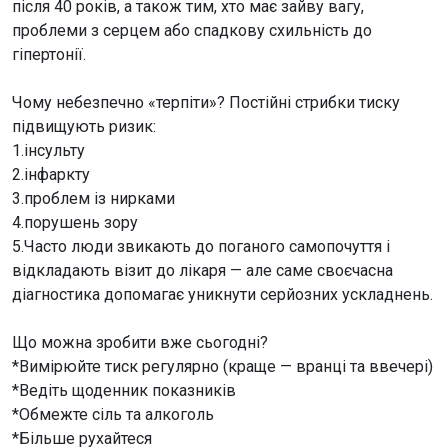
після 40 років, а також тим, хто має зайву вагу,
проблеми з серцем або спадкову схильність до
гіпертонії.
Чому небезпечно «терпіти»? Постійні стрибки тиску
підвищують ризик:
1.інсульту
2.інфаркту
3.проблем із нирками
4.порушень зору
5.Часто люди звикають до поганого самопочуття і
відкладають візит до лікаря — але саме своєчасна
діагностика допомагає уникнути серйозних ускладнень.
Що можна зробити вже сьогодні?
*Вимірюйте тиск регулярно (краще — вранці та ввечері)
*Ведіть щоденник показників
*Обмежте сіль та алкоголь
*Більше рухайтеся